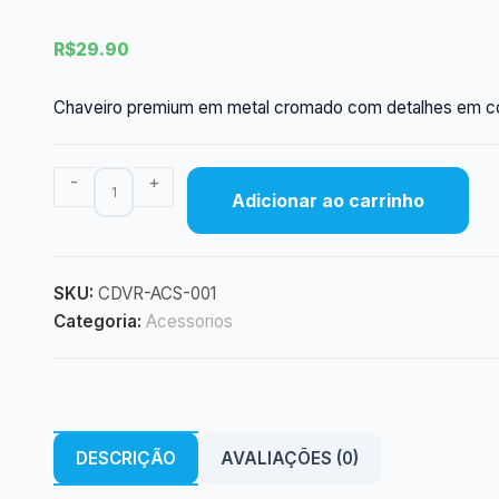
R$
29.90
Chaveiro premium em metal cromado com detalhes em couro
Chaveiro
-
+
Adicionar ao carrinho
Premium
Metal
e
Couro
SKU:
CDVR-ACS-001
quantidade
Categoria:
Acessorios
DESCRIÇÃO
AVALIAÇÕES (0)