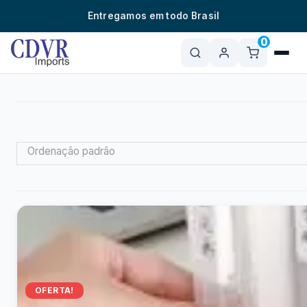
o
Entregamos em todo Brasil
conteúdo
0
Ordenação padrão
OFERTA!